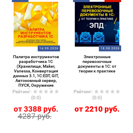
14.09.2026
18.08.2026
Палитра инструментов
Электронные
разработчика 1С
перевозочные
(Хранилище, Maker,
документы в 1С: от
Vanessa, Конвертация
теории к практике
данных 3.1, 1C:EDT, GIT,
Автономный сервер,
ПУСК, Окружение
разработки 1С/Silver
Рейтинг
:
Рейтинг
:
Bulleters)
(0.0)
(0.0)
от 3388 руб.
от 2210 руб.
4287 руб.